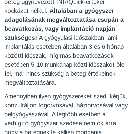
beteg úgynevezett INR/Quick-értékei
kockázat nélkül.
Általában a gyógyszer
adagolásának megváltoztatása csupán a
beavatkozás, vagy implantáció napján
szükséges!
A gyógyulási időszakban, ami
implantálás esetében általában 3 és 6 hónap
közötti időszak, míg más beavatkozások
esetében 5-10 munkanap közti időszakot ölel
fel, már nincs szükség a beteg értékeinek
megváltoztatására.
Amennyiben ilyen gyógyszereket szed, kérjük,
konzultáljon fogorvosával, háziorvosával vagy
belgyógyászával. A legtöbb esetben a
vérhígító gyógyszer szedése nem ok arra,
hogy a betegnek le kelljen mondania