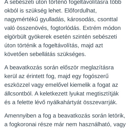
A sebészeti úton történő fogeltávolításra több
okból is szükség lehet. Előfordulhat,
nagymértékű gyulladás, károsodás, csonttal
való összenövés, fogtorlódás. Extrém módon
elgörbült gyökerek esetén szintén sebészeti
úton történik a fogeltávolítás, majd azt
követően sebellátás szükséges.
A beavatkozás során először meglazításra
kerül az érintett fog, majd egy fogószerű
eszközzel vagy emelővel kiemelik a fogat az
állcsontból. A keletkezett lyukat megtisztítják
és a felette lévő nyálkahártyát összevarrják.
Amennyiben a fog a beavatkozás során letörik,
a fogkoronai része már nem használható, vagy