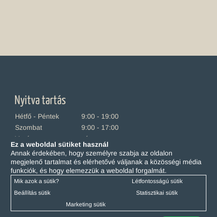
Nyitva tartás
Hétfő - Péntek
9:00 - 19:00
Szombat
9:00 - 17:00
Vasárnap
zárva
Ez a weboldal sütiket használ
Annak érdekében, hogy személyre szabja az oldalon
KÖZÖSSÉGI OLDALAK
megjelenő tartalmat és elérhetővé váljanak a közösségi média
funkciók, és hogy elemezzük a weboldal forgalmát.
Mik azok a sütik?
Létfontosságú sütik
Beállítás sütik
Statisztikai sütik
Marketing sütik